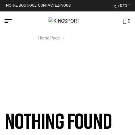
NOTRE BOUTIQUE
CONTACTEZ-NOUS
د.ج DZD
0
Home Page
Auteur : Mounir
AUTEUR : MOUNIR
NOTHING FOUND