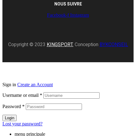
NOUS SUIVRE
Facebook-f
Instagram
Copyright © 2023
KINGSPORT.
Conception
BYKCONSEIL
Sign in
Create an Account
Username or email
*
Password
*
Login
Lost your password?
menu principale