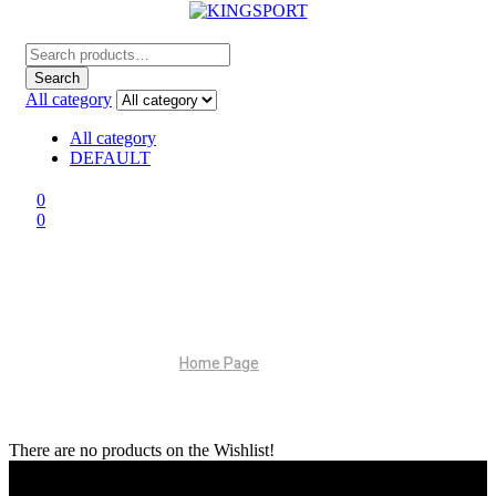
Menu
Search
for:
Search
All category
All category
DEFAULT
0
0
MA LISTE
Home Page
Ma Liste
There are no products on the Wishlist!