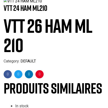
VTT 24 HAM ML210
VTT 26 HAM ML
210
Category:
DEFAULT
Facebook
Twitter
Linkedin
Pinterest
Produits similaires
In stock