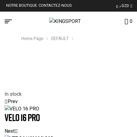
NOTRE BOUTIQUE
CONTACTEZ-NOUS
د.ج DZD
0
Home Page
DEFAULT
VTT 26 HAM ML 210
In stock
Prev
VELO 16 PRO
Next